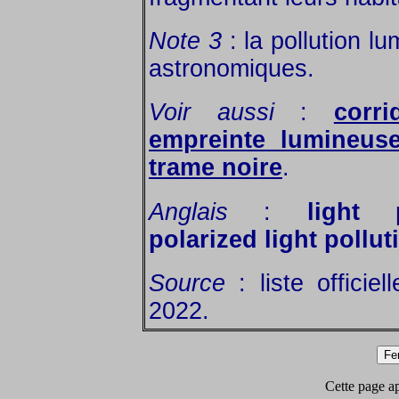
Note 3
: la pollution l
astronomiques.
Voir aussi
:
corr
empreinte lumineus
trame noire
.
Anglais
:
light p
polarized light pollut
Source
: liste officie
2022.
Cette page app