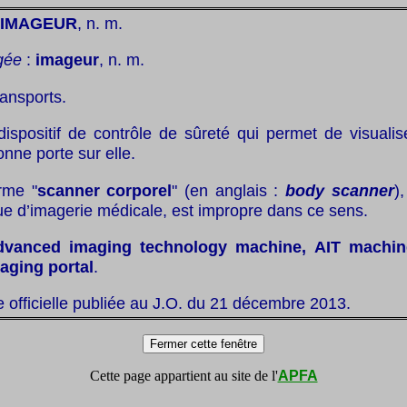
 IMAGEUR
, n. m.
gée
:
imageur
, n. m.
ransports.
dispositif de contrôle de sûreté qui permet de visualis
nne porte sur elle.
rme "
scanner corporel
" (en anglais :
body scanner
)
ue d’imagerie médicale, est impropre dans ce sens.
dvanced imaging technology machine, AIT machine
aging portal
.
te officielle publiée au J.O. du 21 décembre 2013.
Cette page appartient au site de l'
APFA