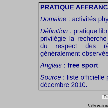
PRATIQUE AFFRANC
Domaine
: activités ph
Définition
: pratique lib
privilégie la recherch
du respect des rè
généralement observées
Anglais
:
free sport
.
Source
: liste officiell
décembre 2010.
Cette page app