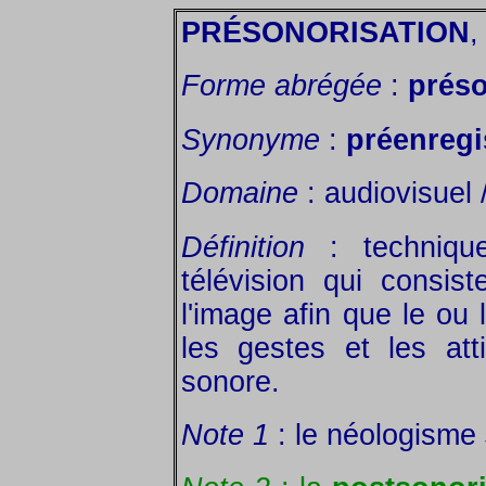
PRÉSONORISATION
,
Forme abrégée
:
prés
Synonyme
:
préenregi
Domaine
: audiovisuel 
Définition
: techniqu
télévision qui consis
l'image afin que le ou 
les gestes et les at
sonore.
Note 1
: le néologisme