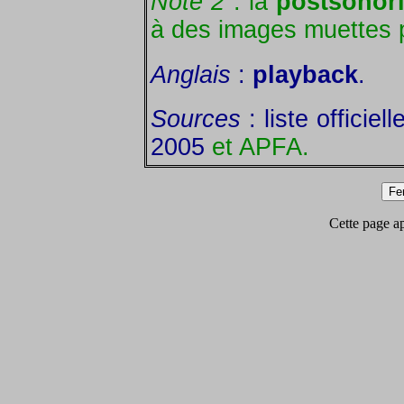
Note 2
: la
postsonori
à des images muettes p
Anglais
:
playback
.
Sources
: liste officie
2005
et APFA.
Cette page app