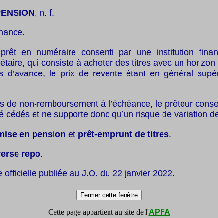
PENSION
, n. f.
inance.
prêt en numéraire consenti par une institution finan
aire, qui consiste à acheter des titres avec un horizon 
és d’avance, le prix de revente étant en général supér
s de non-remboursement à l’échéance, le prêteur conser
été cédés et ne supporte donc qu’un risque de variation de
mise en pension
et
prêt-emprunt de titres
.
verse repo
.
te officielle publiée au J.O. du 22 janvier 2022.
Cette page appartient au site de l'
APFA