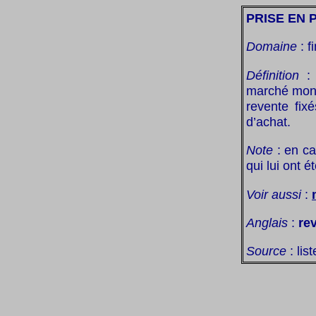
PRISE EN 
Domaine
: f
Définition
: 
marché monét
revente fix
d’achat.
Note
: en ca
qui lui ont 
Voir aussi
:
Anglais
:
re
Source
: lis