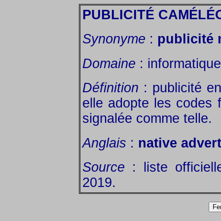
PUBLICITÉ CAMÉLÉ
Synonyme
:
publicité
Domaine
: informatique
Définition
: publicité e
elle adopte les codes f
signalée comme telle.
Anglais
:
native adver
Source
: liste officie
2019.