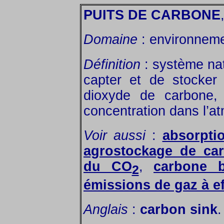
PUITS DE CARBONE
Domaine
: environneme
Définition
: système nat
capter et de stocker 
dioxyde de carbone, 
concentration dans l’a
Voir aussi
:
absorpti
agrostockage de ca
du CO
,
carbone b
2
émissions de gaz à ef
Anglais
:
carbon sink
.