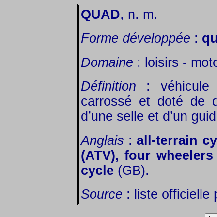
QUAD
, n. m.
Forme développée
:
qu
Domaine
: loisirs - mot
Définition
: véhicule 
carrossé et doté de 
d’une selle et d’un gui
Anglais
:
all-terrain c
(ATV), four wheeler
cycle
(GB).
Source
: liste officiell