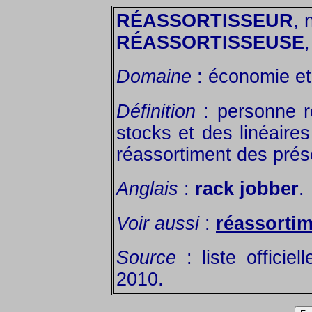
RÉASSORTISSEUR
, 
RÉASSORTISSEUSE
,
Domaine
: économie et 
Définition
: personne r
stocks et des linéaire
réassortiment des prés
Anglais
:
rack jobber
.
Voir aussi
:
réassorti
Source
: liste officie
2010.