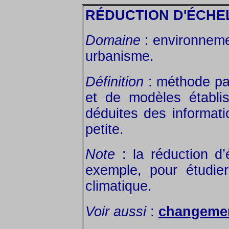
RÉDUCTION D'ÉCHE
Domaine
: environnem
urbanisme.
Définition
: méthode par
et de modèles établi
déduites des informati
petite.
Note
: la réduction d’é
exemple, pour étudier
climatique.
Voir aussi
:
changemen