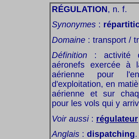
RÉGULATION
, n. f.
Synonymes
:
répartiti
Domaine
: transport / t
Définition
: activité 
aéronefs exercée à l
aérienne pour l'
d'exploitation, en matiè
aérienne et sur chaq
pour les vols qui y arri
Voir aussi
:
régulateur
Anglais
:
dispatching
.