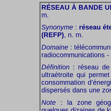
RÉSEAU À BANDE U
m.
Synonyme
:
réseau ét
(REFP)
, n. m.
Domaine
: télécommuni
radiocommunications - 
Définition
: réseau de
ultraétroite qui perme
consommation d’énergi
dispersés dans une zo
Note
: la zone géogr
quelques dizaines de k