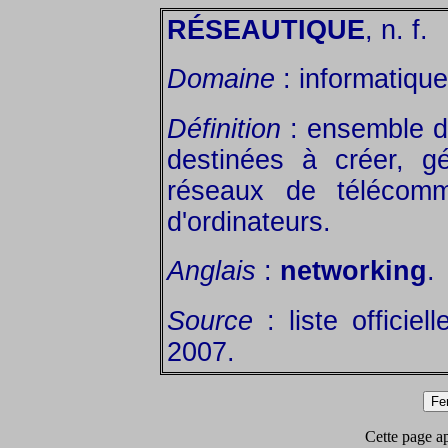
RÉSEAUTIQUE
, n. f.
Domaine
: informatiqu
Définition
: ensemble de
destinées à créer, gér
réseaux de télécomm
d'ordinateurs.
Anglais
:
networking
.
Source
: liste officiel
2007.
Cette page app