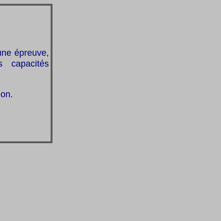
une épreuve,
s capacités
ion.