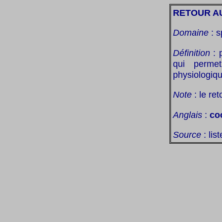
RETOUR A
Domaine
: s
Définition
: 
qui permet
physiologiqu
Note
: le re
Anglais
:
co
Source
: lis