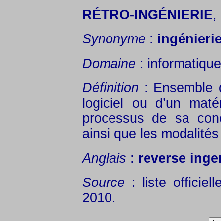
RÉTRO-INGÉNIERIE
,
Synonyme
:
ingénieri
Domaine
: informatique 
Définition
: Ensemble d
logiciel ou d’un maté
processus de sa conc
ainsi que les modalité
Anglais
:
reverse inge
Source
: liste officie
2010.