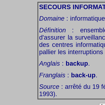
SECOURS INFORMA
Domaine
: informatique
Définition
: ensemble
d'assurer la surveillan
des centres informatiq
pallier les interruptions
Anglais
:
backup
.
Franglais
:
back-up
.
Source
: arrêté du 19 f
1993).