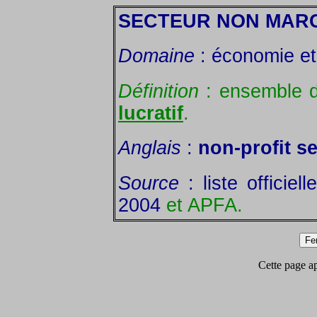
SECTEUR NON MAR
Domaine
: économie et 
Définition
: ensemble 
lucratif
.
Anglais
:
non-profit s
Source
: liste officie
2004
et APFA.
Cette page app