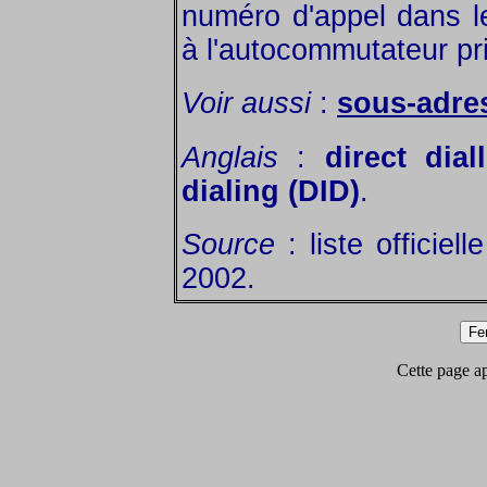
numéro d'appel dans l
à l'autocommutateur pr
Voir aussi
:
sous-adre
Anglais
:
direct dial
dialing (DID)
.
Source
: liste officiel
2002.
Cette page app