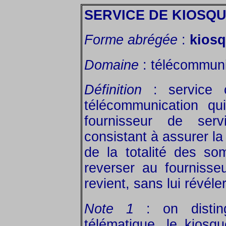
SERVICE DE KIOSQ
Forme abrégée
:
kios
Domaine
: télécommuni
Définition
: service o
télécommunication q
fournisseur de ser
consistant à assurer la
de la totalité des s
reverser au fournisseu
revient, sans lui révéler
Note 1
: on distin
télématique, le kiosq