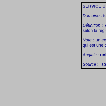
SERVICE U
Domaine
: t
Définition
: 
selon la ré
Note
: un ex
qui est une 
Anglais
:
un
Source
: lis