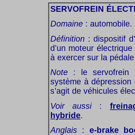
SERVOFREIN ÉLECT
Domaine
: automobile.
Définition
: dispositif d
d’un moteur électrique 
à exercer sur la pédale 
Note
: le servofrein 
système à dépression d’
s’agit de véhicules éle
Voir aussi
:
freina
hybride
.
Anglais
:
e-brake bo