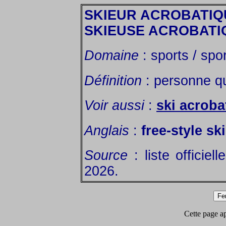
SKIEUR ACROBATIQ
SKIEUSE ACROBATI
Domaine
: sports / spor
Définition
: personne qu
Voir aussi
:
ski acroba
Anglais
:
free-style ski
Source
: liste officiel
2026.
Cette page app