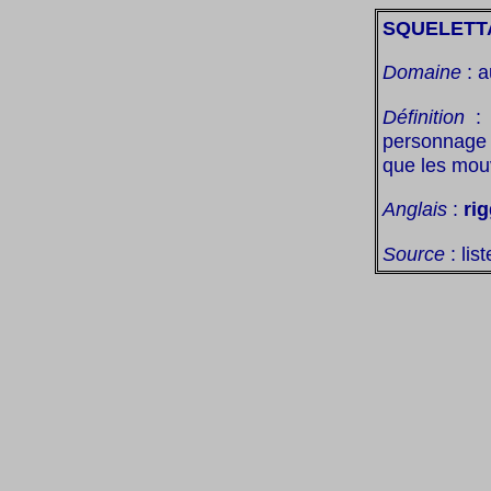
SQUELETT
Domaine
: a
Définition
: 
personnage 
que les mou
Anglais
:
ri
Source
: lis