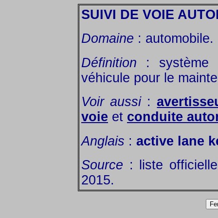
SUIVI DE VOIE AUT
Domaine
: automobile.
Définition
: système qu
véhicule pour le mainte
Voir aussi
:
avertisse
voie
et
conduite auto
Anglais
:
active lane 
Source
: liste officiel
2015.