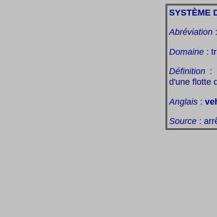
SYSTÈME D
Abréviation
Domaine
: t
Définition
: 
d'une flotte 
Anglais
:
ve
Source
: ar