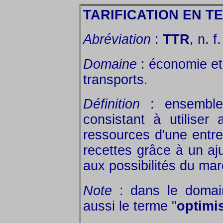
TARIFICATION EN T
Abréviation
:
TTR
, n. f.
Domaine
: économie et 
transports.
Définition
: ensemble
consistant à utiliser
ressources d'une entr
recettes grâce à un aj
aux possibilités du ma
Note
: dans le domain
aussi le terme "
optimi