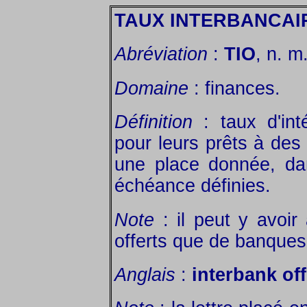
TAUX INTERBANCAI
Abréviation
:
TIO
, n. m
Domaine
: finances.
Définition
: taux d'int
pour leurs prêts à des
une place donnée, da
échéance définies.
Note
: il peut y avoir
offerts que de banques
Anglais
:
interbank of