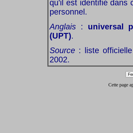
qu'il est identifié dan
personnel.
Anglais
:
universal 
(UPT)
.
Source
: liste officiel
2002.
Cette page app