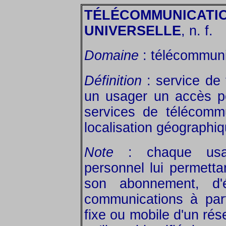
TÉLÉCOMMUNICATI
UNIVERSELLE
, n. f.
Domaine
: télécommuni
Définition
: service de
un usager un accès p
services de télécommu
localisation géographiq
Note
: chaque usag
personnel lui permettan
son abonnement, d'é
communications à part
fixe ou mobile d'un rés