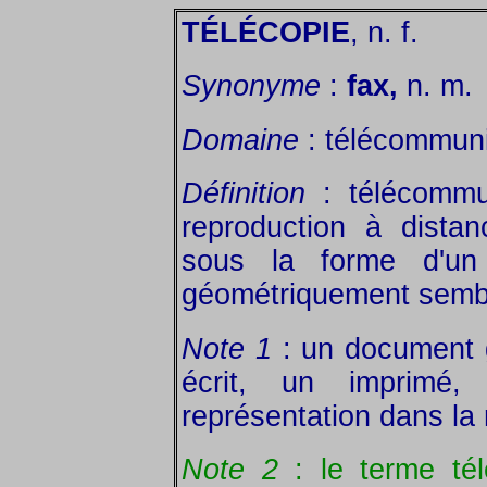
TÉLÉCOPIE
, n. f.
Synonyme
:
fax,
n. m.
Domaine
: télécommunic
Définition
: télécommun
reproduction à dista
sous la forme d'un
géométriquement sembla
Note 1
: un document 
écrit, un imprimé
représentation dans l
Note 2
: le terme té