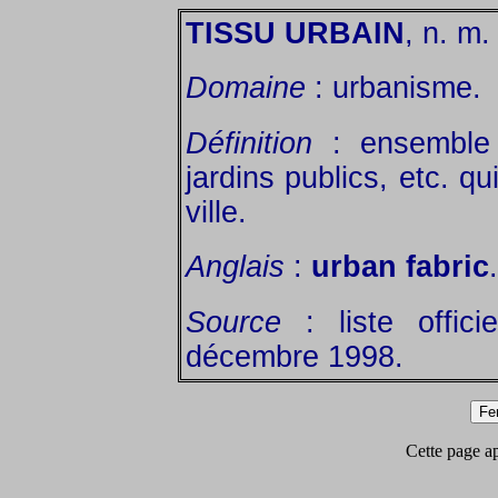
TISSU URBAIN
, n. m.
Domaine
: urbanisme.
Définition
: ensemble 
jardins publics, etc. qu
ville.
Anglais
:
urban fabric
.
Source
: liste offic
décembre 1998.
Cette page app