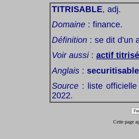
TITRISABLE
, adj.
Domaine
: finance.
Définition
: se dit d'un 
Voir aussi
:
actif titris
Anglais
:
securitisabl
Source
: liste officiel
2022.
Cette page app