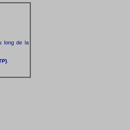
u long de la
TP)
.