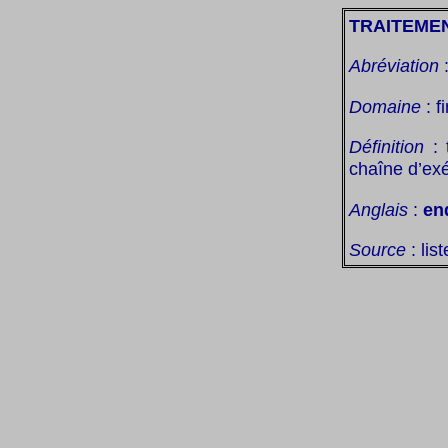
TRAITEME
Abréviation
Domaine
: f
Définition
: 
chaîne d’exé
Anglais
:
en
Source
: lis