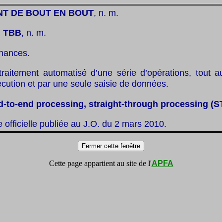
NT DE BOUT EN BOUT
, n. m.
:
TBB
, n. m.
inances.
traitement automatisé d’une série d’opérations, tout a
cution et par une seule saisie de données.
d-to-end processing, straight-through processing (S
te officielle publiée au J.O. du 2 mars 2010.
Cette page appartient au site de l'
APFA