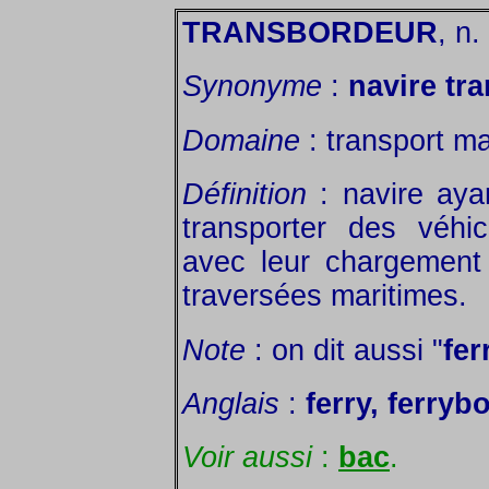
TRANSBORDEUR
, n.
Synonyme
:
navire tr
Domaine
: transport ma
Définition
: navire ayan
transporter des véhic
avec leur chargement
traversées maritimes.
Note
: on dit aussi "
fer
Anglais
:
ferry, ferrybo
Voir aussi
:
bac
.