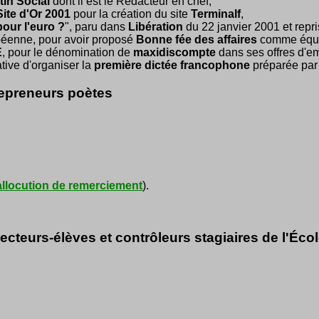
tin Social
dont il est le Rédacteur en chef,
Site d'Or 2001
pour la création du site
Terminalf
,
our l'euro ?
", paru dans
Libération
du 22 janvier 2001 et repri
péenne, pour avoir proposé
Bonne fée des affaires
comme équiv
E
, pour le dénomination de
maxidiscompte
dans ses offres d'em
iative d'organiser la
première dictée francophone
préparée pa
repreneurs poètes
allocution de remerciement
).
cteurs-élèves et contrôleurs stagiaires de l'Éco