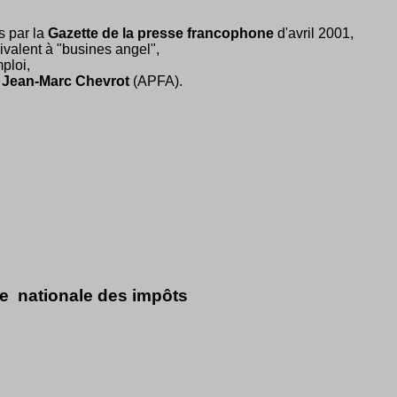
s par la
Gazette de la presse francophone
d'avril 2001,
alent à "busines angel",
ploi,
r
Jean-Marc Chevrot
(APFA).
le nationale des impôts