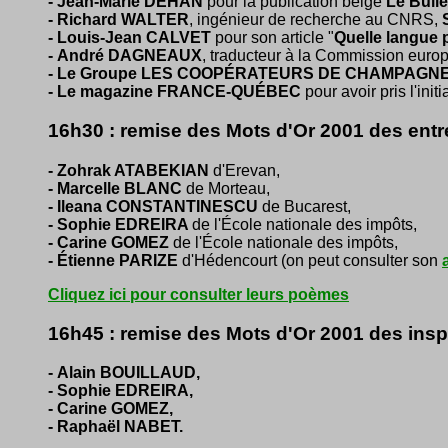
- Jean-Marie DEHAN
pour la publication belge
Le Bulle
- Richard WALTER
, ingénieur de recherche au CNRS,
- Louis-Jean CALVET
pour son article "
Quelle langue p
- André DAGNEAUX
, traducteur à la Commission euro
- Le Groupe LES COOPÉRATEURS DE
C
HAMPAGN
- Le magazine FRANCE-QUÉBEC
pour avoir pris l'init
16h30 : remise des Mots d'Or 2001 des ent
- Zohrak ATABEKIAN
d'Erevan,
- Marcelle BLANC
de Morteau,
- Ileana CONSTANTINESCU
de Bucarest,
- Sophie EDREIRA
de l'École nationale des impôts,
- Carine GOMEZ
de l'École nationale des impôts,
- Étienne PARIZE
d'Hédencourt (on peut consulter son
Cliquez ici pour consulter leurs poèmes
16h45 : remise des Mots d'Or 2001 des inspe
- Alain BOUILLAUD,
- Sophie EDREIRA,
- Carine GOMEZ,
- Raphaël NABET.