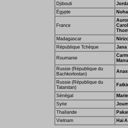
Djibouti
Jord
Égypte
Noha
Auror
France
Carol
Thom
Madagascar
Niriz
République Tchèque
Jana
Carm
Roumanie
Manu
Russie (République du
Anast
Bachkortostan)
Russie (République du
Fatki
Tatarstan)
Sénégal
Marie
Syrie
Joum
Thaïlande
Paka
Vietnam
Hai 