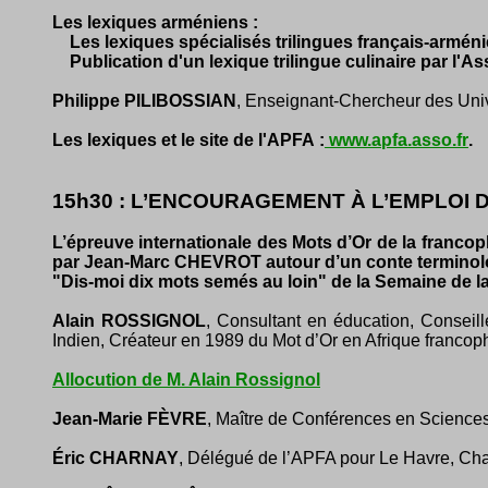
Les lexiques arméniens :
Les lexiques spécialisés trilingues français-arméni
Publication d'un lexique trilingue culinaire par l'A
Philippe PILIBOSSIAN
, Enseignant-Chercheur des Uni
Les lexiques et le site de l'APFA :
www.apfa.asso.fr
.
15h30 : L’ENCOURAGEMENT À L’EMPLOI 
L’épreuve internationale des Mots d’Or de la francoph
par Jean-Marc CHEVROT autour d’un conte terminologiqu
"Dis-moi dix mots semés au loin" de la Semaine de la
Alain ROSSIGNOL
, Consultant en éducation, Conseil
Indien, Créateur en 1989 du Mot d’Or en Afrique francop
Allocution de M. Alain Rossignol
Jean-Marie FÈVRE
, Maître de Conférences en Sciences 
Éric CHARNAY
, Délégué de l’APFA pour Le Havre, Cha