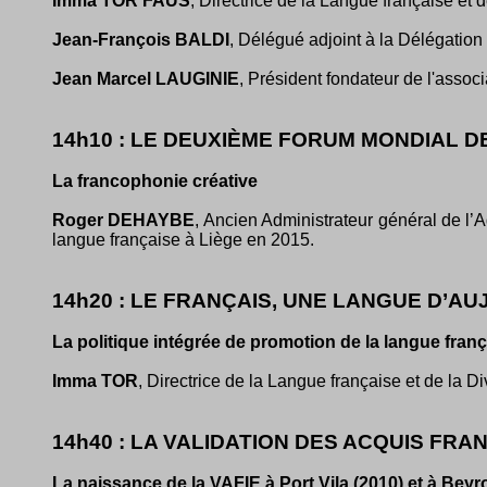
Imma TOR FAUS
, Directrice de la Langue française et 
Jean-François BALDI
, Délégué adjoint à la Délégatio
Jean Marcel LAUGINIE
, Président fondateur de l'assoc
14h10 : LE DEUXIÈME FORUM MONDIAL DE
La francophonie créative
Roger DEHAYBE
, Ancien Administrateur général de l’
langue française à Liège en 2015.
14h20 : LE FRANÇAIS, UNE LANGUE D’AU
La politique intégrée de promotion de la langue fr
Imma TOR
, Directrice de la Langue française et de la D
14h40 : LA VALIDATION DES ACQUIS FRA
La naissance de la VAFIE à Port Vila (2010) et à Beyr