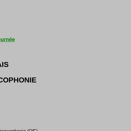
ournée
AIS
NCOPHONIE