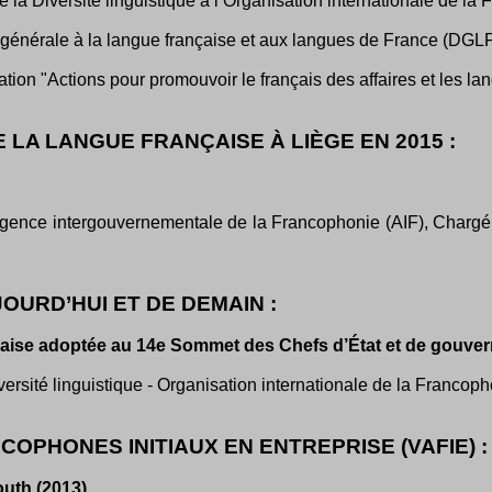
de la Diversité linguistique à l’Organisation internationale de la
n générale à la langue française et aux langues de France (DGL
iation "Actions pour promouvoir le français des affaires et les l
 LA LANGUE FRANÇAISE À LIÈGE EN 2015 :
Agence intergouvernementale de la Francophonie (AIF), Chargé 
JOURD’HUI ET DE DEMAIN :
ançaise adoptée au 14e Sommet des Chefs d’État et de gouv
iversité linguistique - Organisation internationale de la Francoph
NCOPHONES INITIAUX EN ENTREPRISE (VAFIE) :
outh (2013).