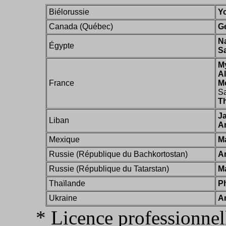
Biélorussie
Y
Canada (Québec)
G
N
Égypte
S
M
A
France
M
Sa
T
J
Liban
A
Mexique
M
Russie (République du Bachkortostan)
A
Russie (République du Tatarstan)
M
Thaïlande
P
Ukraine
A
* Licence professionnel