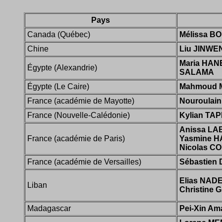
Pays
Canada (Québec)
Mélissa B
Chine
Liu JINWE
Maria HA
Égypte (Alexandrie)
SALAMA
Égypte (Le Caire)
Mahmoud
France (académie de Mayotte)
Nouroulain
France (Nouvelle-Calédonie)
Kylian TAP
Anissa LAB
France (académie de Paris)
Yasmine 
Nicolas 
France (académie de Versailles)
Sébastie
Elias NAD
Liban
Christine
Madagascar
Pei-Xin A