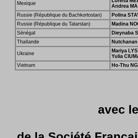
Lorena ME
Mexique
Andrea M
Russie (République du Bachkortostan)
Polina STA
Russie (République du Tatarstan)
Madina N
Sénégal
Dieynaba 
Thaïlande
Nutchana
Mariya LY
Ukraine
Yulia CIU
Vietnam
Ho-Thu N
avec l
de la Société França