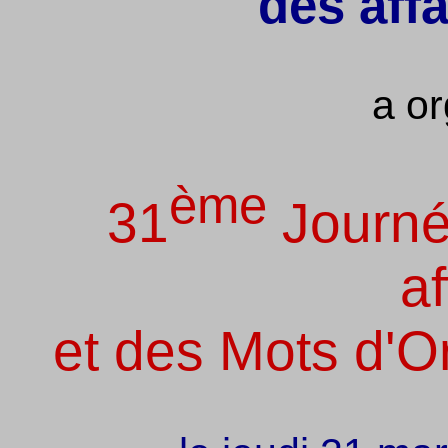
des aff
a or
ème
31
Journé
af
et des Mots d'O