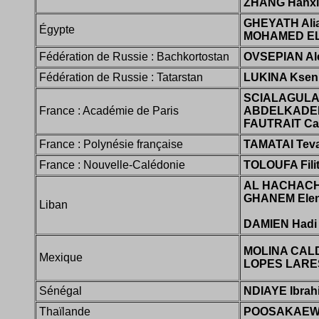
ZHANG Hanxi
GHEYATH Ali
Égypte
MOHAMED EL
Fédération de Russie : Bachkortostan
OVSEPIAN Al
Fédération de Russie : Tatarstan
LUKINA Kseni
SCIALAGULA
France : Académie de Paris
ABDELKADER
FAUTRAIT Cam
France : Polynésie française
TAMATAI Tev
France : Nouvelle-Calédonie
TOLOUFA Fili
AL HACHACH 
GHANEM Ele
Liban
DAMIEN Hadi
MOLINA CALD
Mexique
LOPES LARES 
Sénégal
NDIAYE Ibrah
Thaïlande
POOSAKAEW 