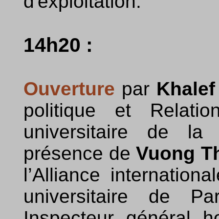
d'exploitation.
14h20 :
Ouverture
par
Khale
politique et Relati
universitaire de la
présence de
Vuong T
l’Alliance internationa
universitaire de P
Inspecteur général h