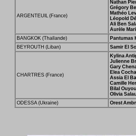
Nathan Pie
Grégory B
Mathéo Lev
ARGENTEUIL (France)
Léopold Dé
Ali Ben Sa
Aurèle Mar
BANGKOK (Thaïlande)
Pantumas 
BEYROUTH (Liban)
Samir El S
Kylina Ant
Julienne B
Gary Chen
Elea Cocha
CHARTRES (France)
Assia El B
Camille He
Bilal Ouyo
Olivia Sal
ODESSA (Ukraine)
Orest Amb