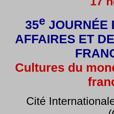
17 h
e
35
JOURNÉE 
AFFAIRES ET D
FRAN
Cultures du mond
fra
Cité International
(