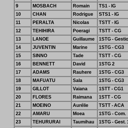
9
MOSBACH
Romain
TS1 - IG
10
CHAN
Rodrigue
STS1 - IG
11
PERALTA
Nicolas
TSTT - IG
12
TEHIHIRA
Poeragi
TSTT - CG
13
LANOE
Guillaume
1STG - Gesti
14
JUVENTIN
Marine
1STG - CG3
15
SINNO
Tade
TSTT - CG
16
BENNETT
David
1STG 2
17
ADAMS
Rauhere
1STG - CG3
18
MAFUATU
Sala
1STG - CG3
19
GILLOT
Vaiana
1STT - CG1
20
FLORES
Raimana
1STT - CG
21
MOEINO
Aurélie
TSTT - ACA
22
AMARU
Moea
1STG - Com.
23
TEHURURAI
Taumihau
1STG - Gest. 