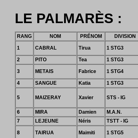
LE PALMARÈS :
RANG
NOM
PRÉNOM
DIVISION
1
CABRAL
Tirua
1 STG3
2
PITO
Tea
1 STG3
3
METAIS
Fabrice
1 STG4
4
SANGUE
Katia
1 STG3
5
MAIZERAY
Xavier
STS - IG
6
MIRA
Damien
M.A.N.
7
LEJEUNE
Néris
TSTT - IG
8
TAIRUA
Maimiti
1 STG5