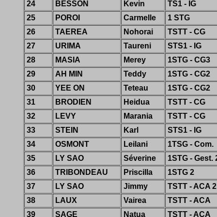
24
BESSON
Kevin
TS1 - IG
25
POROI
Carmelle
1 STG
26
TAEREA
Nohorai
TSTT - CG
27
URIMA
Taureni
STS1 - IG
28
MASIA
Merey
1STG - CG3
29
AH MIN
Teddy
1STG - CG2
30
YEE ON
Teteau
1STG - CG2
31
BRODIEN
Heidua
TSTT - CG
32
LEVY
Marania
TSTT - CG
33
STEIN
Karl
STS1 - IG
34
OSMONT
Leilani
1TSG - Com.
35
LY SAO
Séverine
1STG - Gest. 
36
TRIBONDEAU
Priscilla
1STG 2
37
LY SAO
Jimmy
TSTT - ACA 2
38
LAUX
Vairea
TSTT - ACA
39
SAGE
Natua
TSTT - ACA