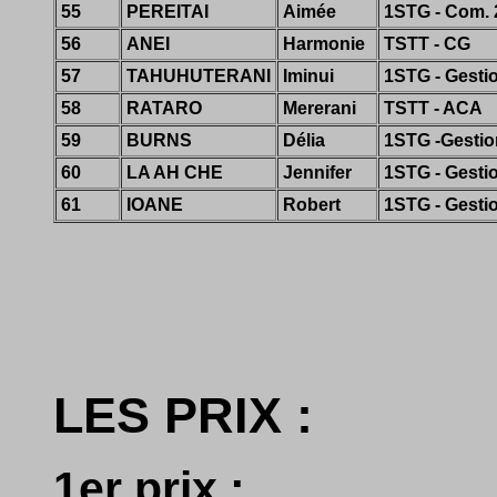
55
PEREITAI
Aimée
1STG - Com. 
56
ANEI
Harmonie
TSTT - CG
57
TAHUHUTERANI
Iminui
1STG - Gesti
58
RATARO
Mererani
TSTT - ACA
59
BURNS
Délia
1STG -Gestio
60
LA AH CHE
Jennifer
1STG - Gesti
61
IOANE
Robert
1STG - Gesti
LES PRIX :
1er prix :