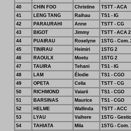
40
CHIN FOO
Christine
TSTT - ACA
41
LENG TANG
Raihau
TS1 - IG
42
PARAURAHI
Anne
TSTT - CG
43
BIGOT
Jimmy
TSTT - ACA 2
44
PUAIRAU
Roselyne
1STG - Com. 
45
TINIRAU
Heimiri
1STG 2
46
RAOULX
Moetu
1STG 2
47
TAUIRA
Tehani
TS1 - IG
48
LAM
Élodie
TS1 - CGO
49
OPETA
Celia
TSTT - CG
50
RICHMOND
Vaiarii
TS1 - CGO
51
BARSINAS
Maurice
TS1 - CGO
52
HELME
Wallinda
TSTT - ACC
53
LYAU
Vaihere
1STG - Gesti
54
TAHIATA
Mila
1STG - Com. 