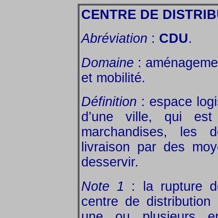
CENTRE DE DISTRI
Abréviation
:
CDU
.
Domaine
: aménagement
et mobilité.
Définition
: espace logi
d’une ville, qui est
marchandises, les d
livraison par des mo
desservir.
Note 1
: la rupture 
centre de distribution
une ou plusieurs en