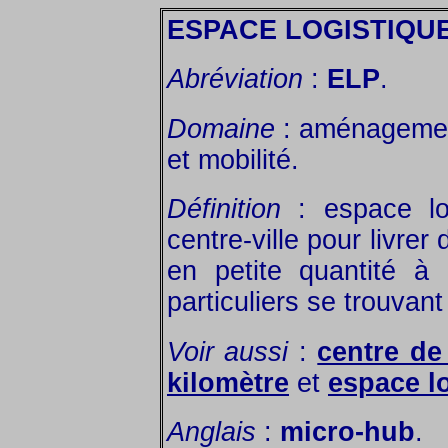
ESPACE LOGISTIQUE
Abréviation
:
ELP
.
Domaine
: aménagement
et mobilité.
Définition
: espace lo
centre-ville pour livre
en petite quantité 
particuliers se trouvant
Voir aussi
:
centre de
kilomètre
et
espace l
Anglais
:
micro-hub
.