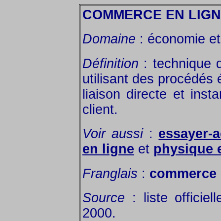
COMMERCE EN LIG
Domaine
: économie et 
Définition
: technique d
utilisant des procédés 
liaison directe et inst
client.
Voir aussi
:
essayer-a
en ligne
et
physique e
Franglais
:
commerce 
Source
: liste officie
2000.