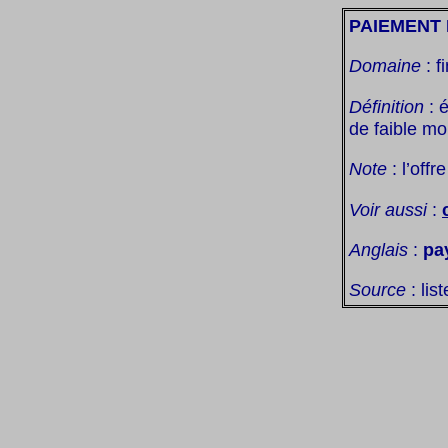
PAIEMENT 
Domaine
: f
Définition
: 
de faible m
Note
: l’off
Voir aussi
:
Anglais
:
pa
Source
: lis