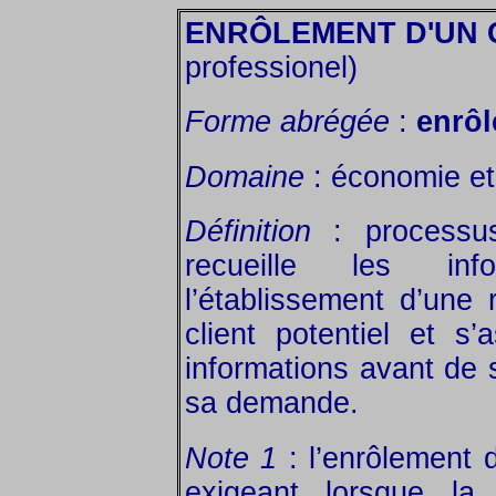
ENRÔLEMENT D'UN 
professionel)
Forme abrégée
:
enrô
Domaine
: économie et 
Définition
: processus
recueille les inf
l’établissement d’une
client potentiel et s’
informations avant de s
sa demande.
Note 1
: l’enrôlement 
exigeant lorsque la