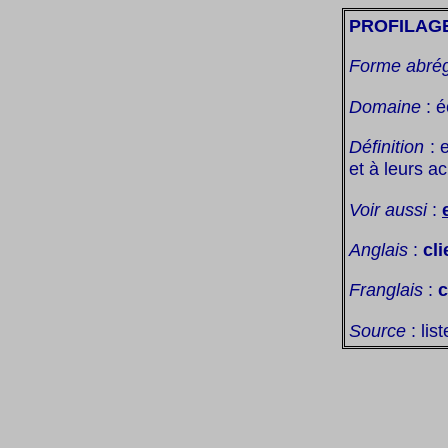
PROFILAGE
Forme abré
Domaine
: é
Définition
: e
et à leurs ac
Voir aussi
:
Anglais
:
cli
Franglais
:
c
Source
: lis