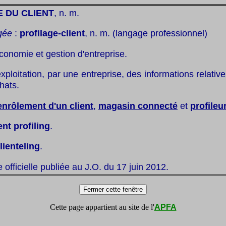
 DU CLIENT
, n. m.
gée
:
profilage-client
, n. m. (langage professionnel)
conomie et gestion d'entreprise.
xploitation, par une entreprise, des informations relative
hats.
enrôlement d'un client
,
magasin connecté
et
profileu
ent profiling
.
lienteling
.
te officielle publiée au J.O. du 17 juin 2012.
Cette page appartient au site de l'
APFA