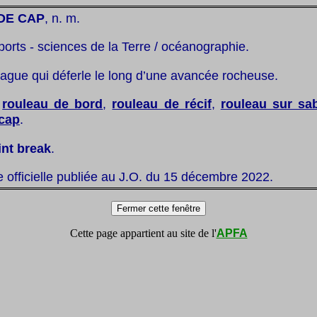
DE CAP
, n. m.
ports - sciences de la Terre / océanographie.
vague qui déferle le long d’une avancée rocheuse.
:
rouleau de bord
,
rouleau de récif
,
rouleau sur sa
 cap
.
int break
.
te officielle publiée au J.O. du 15 décembre 2022.
Cette page appartient au site de l'
APFA