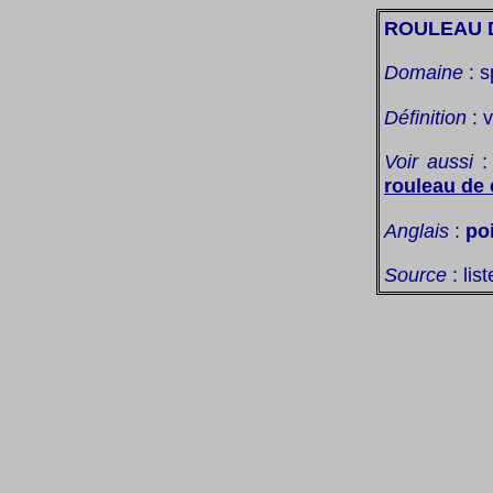
ROULEAU 
Domaine
: s
Définition
: 
Voir aussi
rouleau de
Anglais
:
po
Source
: lis