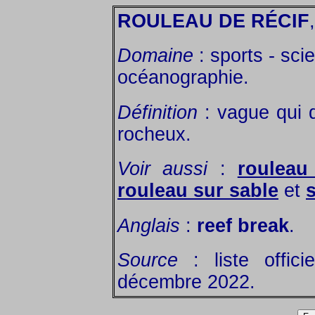
ROULEAU DE RÉCIF
Domaine
: sports - sci
océanographie.
Définition
: vague qui d
rocheux.
Voir aussi
:
rouleau
rouleau sur sable
et
s
Anglais
:
reef break
.
Source
: liste offic
décembre 2022.