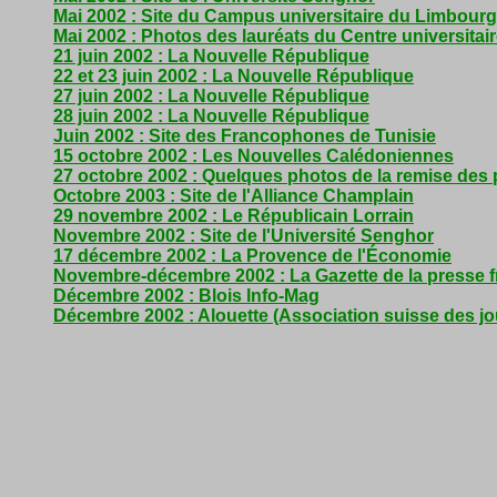
Mai 2002 : Site du Campus universitaire du Limbourg
Mai 2002 : Photos des lauréats du Centre universitai
21 juin 2002 : La Nouvelle République
22 et 23 juin 2002 : La Nouvelle République
27 juin 2002 : La Nouvelle République
28 juin 2002 : La Nouvelle République
Juin 2002 : Site des Francophones de Tunisie
15 octobre 2002 : Les Nouvelles Calédoniennes
27 octobre 2002 : Quelques photos de la remise des p
Octobre 2003 : Site de l'Alliance Champlain
29 novembre 2002 : Le Républicain Lorrain
Novembre 2002 : Site de l'Université Senghor
17 décembre 2002 : La Provence de l'Économie
Novembre-décembre 2002 : La Gazette de la presse
Décembre 2002 : Blois Info-Mag
Décembre 2002 : Alouette (Association suisse des jo