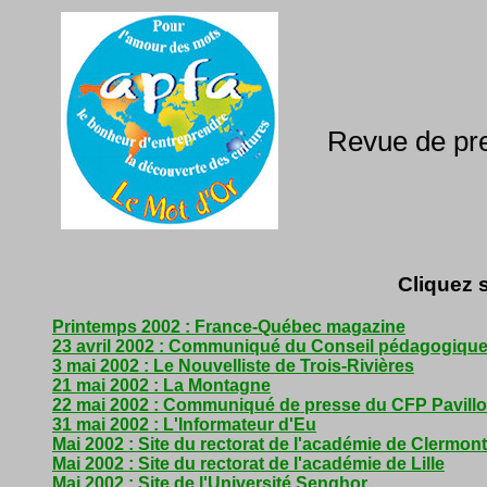
Revue de pre
Cliquez s
Printemps 2002 : France-Québec magazine
23 avril 2002 : Communiqué du Conseil pédagogique 
3 mai 2002 : Le Nouvelliste de Trois-Rivières
21 mai 2002 : La Montagne
22 mai 2002 : Communiqué de presse du CFP Pavillon
31 mai 2002 : L'Informateur d'Eu
Mai 2002 : Site du rectorat de l'académie de Clermon
Mai 2002 : Site du rectorat de l'académie de Lille
Mai 2002 : Site de l'Université Senghor